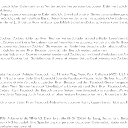
r persönlichen Daten sehr ernst. Wir behandeln Ihre personenbezogenen Daten vertraulic
klärung.
e Angabe personenbezogener Daten möglich. Soweit auf unseren Seiten personenbezogene 
möglich, stets auf freiwilliger Basis. Diese Daten werden ohne Ihre ausdrückliche Zustimm
m Internet (z.B. bei der Kommunikation per E-Mail) Sicherheitslücken aufweisen kann. Ein l
 Cookies. Cookies richten auf Ihrem Rechner keinen Schaden an und enthalten keine Viren.
en. Cookies sind kleine Textdateien, die auf Ihrem Rechner abgelegt werden und die Ihr Brow
so genannte „Session-Cookies“. Sie werden nach Ende Ihres Besuchs automatisch gelöscht
 ermöglichen es uns, Ihren Browser beim nächsten Besuch wiederzuerkennen.
ber das Setzen von Cookies informiert werden und Cookies nur im Einzelfall erlauben, die An
en der Cookies beim Schließen des Browser aktivieren. Bei der Deaktivierung von Cookies k
erks Facebook, Anbieter Facebook Inc., 1 Hacker Way, Menlo Park, California 94025, USA, i
mir") auf unserer Seite. Eine Übersicht über die Facebook-Plugins finden Sie hier:
https://
ugin eine direkte Verbindung zwischen Ihrem Browser und dem Facebook-Server hergestellt
 haben. Wenn Sie den Facebook "Like-Button" anklicken während Sie in Ihrem Facebook-Accou
. Dadurch kann Facebook den Besuch unserer Seiten Ihrem Benutzerkonto zuordnen. Wir weis
sowie deren Nutzung durch Facebook erhalten. Weitere Informationen hierzu finden Sie in d
ch unserer Seiten Ihrem Facebook-Nutzerkonto zuordnen kann, loggen Sie sich bitte aus 
NG. Anbieter ist die XING AG, Dammtorstraße 29- 32, 20354 Hamburg, Deutschland. Bei jed
n von XING hergestellt. Eine Speicherung von personenbezogenen Daten erfolgt dabei nach
verhalten ausgewertet.