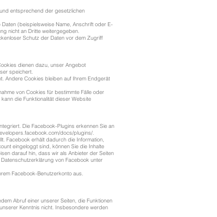
h und entsprechend der gesetzlichen
Daten (beispielsweise Name, Anschrift oder E-
ung nicht an Dritte weitergegeben.
ückenloser Schutz der Daten vor dem Zugriff
 Cookies dienen dazu, unser Angebot
ser speichert.
. Andere Cookies bleiben auf Ihrem Endgerät
nahme von Cookies für bestimmte Fälle oder
ann die Funktionalität dieser Website
ntegriert. Die Facebook-Plugins erkennen Sie an
developers.facebook.com/docs/plugins/.
. Facebook erhält dadurch die Information,
nt eingeloggt sind, können Sie die Inhalte
en darauf hin, dass wir als Anbieter der Seiten
er Datenschutzerklärung von Facebook unter
Ihrem Facebook-Benutzerkonto aus.
em Abruf einer unserer Seiten, die Funktionen
 unserer Kenntnis nicht. Insbesondere werden