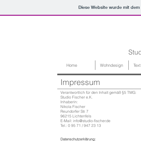
Diese Website wurde mit de
Stud
Home
Wohndesign
Text
Impressum
Verantwortlich für den Inhalt gemäß §5 TMG:
Studio Fischer e.K.
Inhaberin:
Nikola Fischer
Reundorfer Str. 7
96215 Lichtenfels
E-Mail: info@studio-fischer.de
Tel.: 0 95 71 / 947 23 13
Datenschutzerklärung: