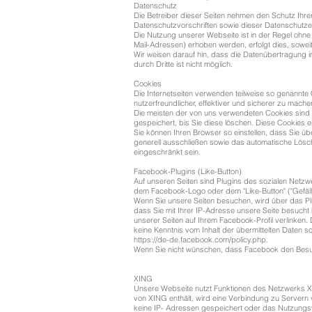
Datenschutz
Die Betreiber dieser Seiten nehmen den Schutz Ihre
Datenschutzvorschriften sowie dieser Datenschutzer
Die Nutzung unserer Webseite ist in der Regel ohn
Mail-Adressen) erhoben werden, erfolgt dies, soweit 
Wir weisen darauf hin, dass die Datenübertragung i
durch Dritte ist nicht möglich.
Cookies
Die Internetseiten verwenden teilweise so genannte
nutzerfreundlicher, effektiver und sicherer zu mach
Die meisten der von uns verwendeten Cookies sind 
gespeichert, bis Sie diese löschen. Diese Cookies
Sie können Ihren Browser so einstellen, dass Sie ü
generell ausschließen sowie das automatische Lösch
eingeschränkt sein.
Facebook-Plugins (Like-Button)
Auf unseren Seiten sind Plugins des sozialen Netzw
dem Facebook-Logo oder dem "Like-Button" ("Gefällt 
Wenn Sie unsere Seiten besuchen, wird über das Pl
dass Sie mit Ihrer IP-Adresse unsere Seite besucht
unserer Seiten auf Ihrem Facebook-Profil verlinken
keine Kenntnis vom Inhalt der übermittelten Daten 
https://de-de.facebook.com/policy.php.
Wenn Sie nicht wünschen, dass Facebook den Besu
XING
Unsere Webseite nutzt Funktionen des Netzwerks XI
von XING enthält, wird eine Verbindung zu Server
keine IP- Adressen gespeichert oder das Nutzungs